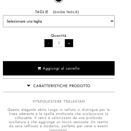
TAGLIE
(GUIDA TAGLIE)
Quantità
Aggiungi al carrello
CARATTERISTICHE PRODOTTO
97%POLIESTERE 7%ELASTAN
Questo elegante abito lungo in velluto si distingue per la
linea aderente e le spalle strutturate che scolpiscono la
silhouette. Il retro è valorizzato da una profonda
scollatura a che aggiunge un tocco sensuale. Un vestito
da sera raffinato e moderno, perfetto per cene o eventi
importanti.