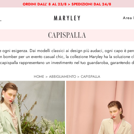
ORDINI DALL' 8 AL 23/8 > SPEDIZIONI DAL 24/8
Area 
CAPISPALLA
are ogni esigenza. Dai modelli classici ai design più audaci, ogni capo è pen
 bomber per un evento casual chic, la collezione Maryley ha la soluzione ch
ri capispalla rappresentano un investimento nel tuo guardaroba, garantendo du
HOME
>
ABBIGLIAMENTO
>
CAPISPALLA