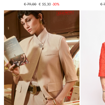
€ 79,00
€ 55,30
-30%
€ 