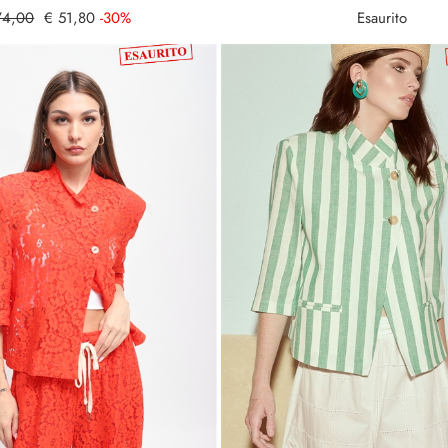
74,00
€ 51,80
-30%
Esaurito