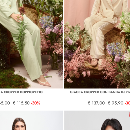
A CROPPED DOPPIOPETTO
GIACCA CROPPED CON BANDA IN PI
65,00
€ 115,50
-30%
€ 137,00
€ 95,90
-3