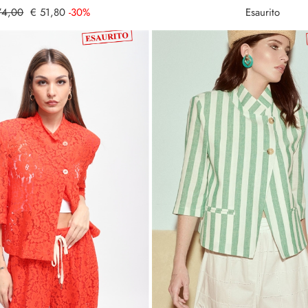
74,00
€ 51,80
-30%
Esaurito