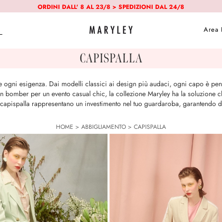
ORDINI DALL' 8 AL 23/8 > SPEDIZIONI DAL 24/8
Area 
CAPISPALLA
are ogni esigenza. Dai modelli classici ai design più audaci, ogni capo è pen
 bomber per un evento casual chic, la collezione Maryley ha la soluzione ch
ri capispalla rappresentano un investimento nel tuo guardaroba, garantendo du
HOME
>
ABBIGLIAMENTO
>
CAPISPALLA