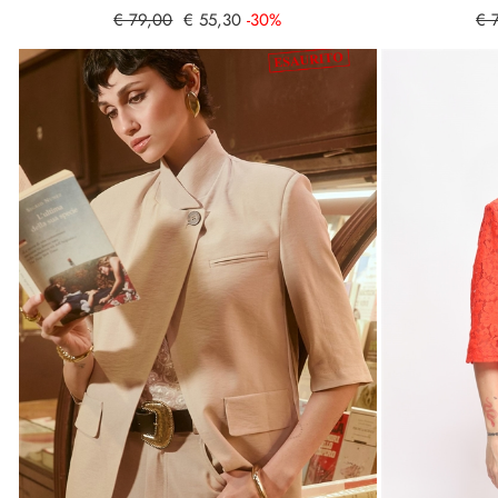
€ 79,00
€ 55,30
-30%
€ 