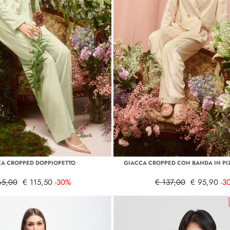
A CROPPED DOPPIOPETTO
GIACCA CROPPED CON BANDA IN PI
65,00
€ 115,50
-30%
€ 137,00
€ 95,90
-3