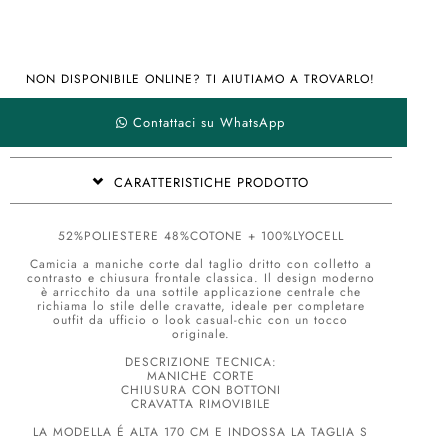
NON DISPONIBILE ONLINE? TI AIUTIAMO A TROVARLO!
Contattaci su WhatsApp
CARATTERISTICHE PRODOTTO
52%POLIESTERE 48%COTONE + 100%LYOCELL
Camicia a maniche corte dal taglio dritto con colletto a
contrasto e chiusura frontale classica. Il design moderno
è arricchito da una sottile applicazione centrale che
richiama lo stile delle cravatte, ideale per completare
outfit da ufficio o look casual-chic con un tocco
originale.
DESCRIZIONE TECNICA:
MANICHE CORTE
CHIUSURA CON BOTTONI
CRAVATTA RIMOVIBILE
LA MODELLA É ALTA 170 CM E INDOSSA LA TAGLIA S