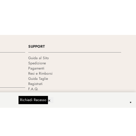
SUPPORT
Guida al Sito
Spedizione
Pagamenti
Resi e Rimborsi
Guida Taglie
Registrati
F.A.Q.
×
Richiedi Recesso