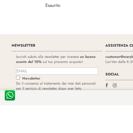
Esaurito
NEWSLETTER
ASSISTENZA CL
Iscriviti subito alla newsletter per ricevere
un buono
customer@maryl
sconto del 10%
sul tuo prossimo acquisto!
Lun-Ven dalle 8:3
SOCIAL
Newsletter
Do il consenso al trattamento dei miei dati personali
per il servizio di newsletter dopo aver letto
l'
informativa specifica
e la
privacy policy
Vuoi cancellarti dalla newsletter?
Clicca qui