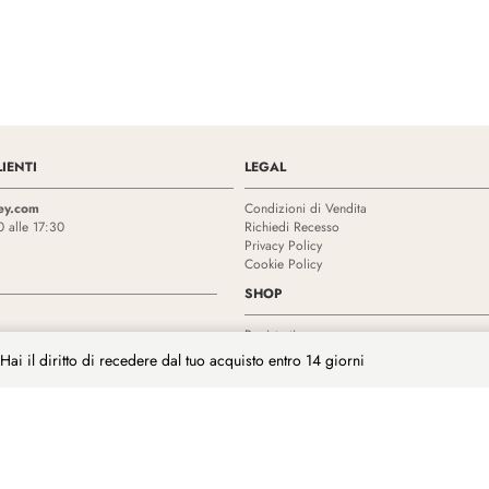
IENTI
LEGAL
ey.com
Condizioni di Vendita
0 alle 17:30
Richiedi Recesso
Privacy Policy
Cookie Policy
SHOP
Registrati
Accedi
Hai il diritto di recedere dal tuo acquisto entro 14 giorni