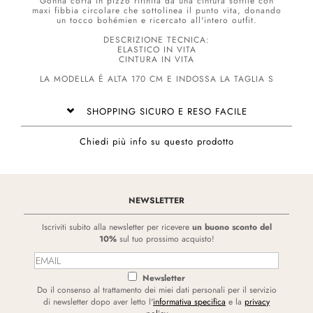
Gonna corta in pizzo rifinita da una cintura sottile con
maxi fibbia circolare che sottolinea il punto vita, donando
un tocco bohémien e ricercato all'intero outfit.
DESCRIZIONE TECNICA:
ELASTICO IN VITA
CINTURA IN VITA
LA MODELLA É ALTA 170 CM E INDOSSA LA TAGLIA S
SHOPPING SICURO E RESO FACILE
Chiedi più info su questo prodotto
NEWSLETTER
Iscriviti subito alla newsletter per ricevere
un buono sconto del
10%
sul tuo prossimo acquisto!
Newsletter
Do il consenso al trattamento dei miei dati personali per il servizio
di newsletter dopo aver letto l'
informativa specifica
e la
privacy