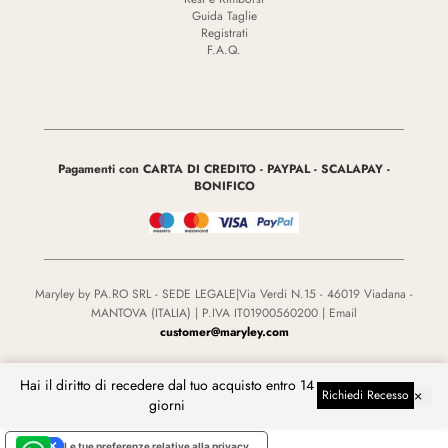
Guida Taglie
Registrati
F.A.Q.
Pagamenti con CARTA DI CREDITO - PAYPAL - SCALAPAY -
BONIFICO
Maryley by PA.RO SRL - SEDE LEGALE|Via Verdi N.15 - 46019 Viadana -
MANTOVA (ITALIA) | P.IVA IT01900560200 | Email
customer@maryley.com
Hai il diritto di recedere dal tuo acquisto entro 14
Cambia Lingua
×
Richiedi Recesso
giorni
Le tue preferenze relative alla privacy