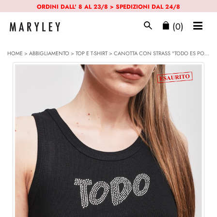
ORDINI DALL' 8 AL 23/8 > SPEDIZIONI DAL 24/8
(0)
HOME
>
ABBIGLIAMENTO
>
TOP E T-SHIRT
> CANOTTA CON STRASS "TODO ES POSIBLE"