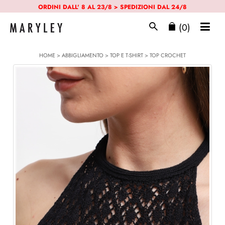
ORDINI DALL' 8 AL 23/8 > SPEDIZIONI DAL 24/8
(0)
HOME
>
ABBIGLIAMENTO
>
TOP E T-SHIRT
> TOP CROCHET