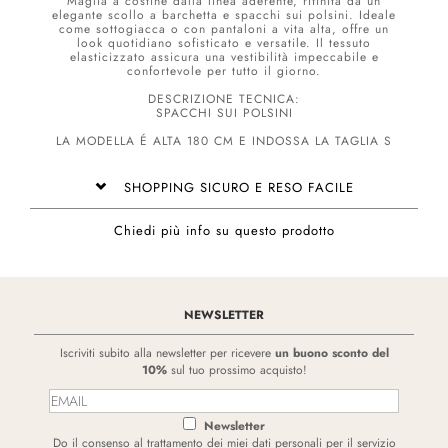
Maglia a costine dalla linea aderente, rifinita da un
elegante scollo a barchetta e spacchi sui polsini. Ideale
come sottogiacca o con pantaloni a vita alta, offre un
look quotidiano sofisticato e versatile. Il tessuto
elasticizzato assicura una vestibilità impeccabile e
confortevole per tutto il giorno.
DESCRIZIONE TECNICA:
SPACCHI SUI POLSINI
LA MODELLA É ALTA 180 CM E INDOSSA LA TAGLIA S
SHOPPING SICURO E RESO FACILE
Chiedi più info su questo prodotto
NEWSLETTER
Iscriviti subito alla newsletter per ricevere
un buono sconto del
10%
sul tuo prossimo acquisto!
Newsletter
Do il consenso al trattamento dei miei dati personali per il servizio