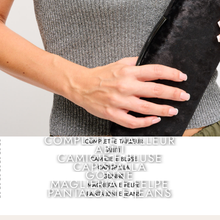
COMPLETI E TAILLEUR
ABITI
CAMICIE E BLUSE
CAPISPALLA
GONNE
MAGLIERIA E FELPE
PANTALONI E JEANS