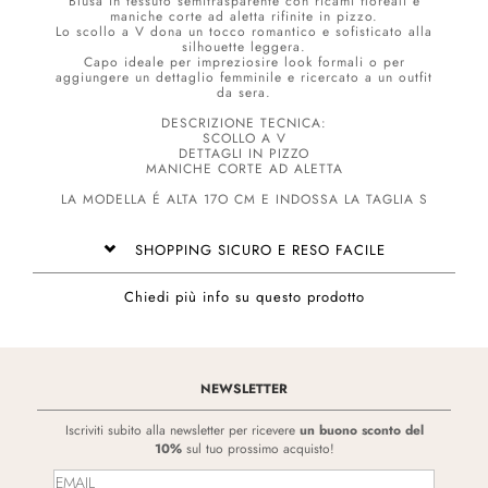
Blusa in tessuto semitrasparente con ricami floreali e
maniche corte ad aletta rifinite in pizzo.
Lo scollo a V dona un tocco romantico e sofisticato alla
silhouette leggera.
Capo ideale per impreziosire look formali o per
aggiungere un dettaglio femminile e ricercato a un outfit
da sera.
DESCRIZIONE TECNICA:
SCOLLO A V
DETTAGLI IN PIZZO
MANICHE CORTE AD ALETTA
LA MODELLA É ALTA 17O CM E INDOSSA LA TAGLIA S
SHOPPING SICURO E RESO FACILE
Chiedi più info su questo prodotto
NEWSLETTER
Iscriviti subito alla newsletter per ricevere
un buono sconto del
10%
sul tuo prossimo acquisto!